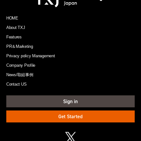
HOME
About TXJ
Features
PR＆Marketing
Privacy policy Management
Company Profile
News/取組事例
Contact US