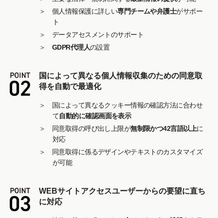
＞ 個人情報保護に詳しい
専門チームや弁護士
がサポー
ト
＞ データアセスメントのサポート
＞
GDPR代理人
の設置
国によって異なる個⼈情報収集のための同意取
得を⾃動で最適化
＞ 国によって異なるクッキー情報の確認方法に合わせ
て
自動的に確認画面を表示
＞ 同意取得の呼び出し上限が
無制限かつ42言語以上
に
対応
＞ 同意取得に係るデザインやテキストのカスタマイズ
が可能
WEBサイトアクセスユーザーからの要望に直ち
に対応