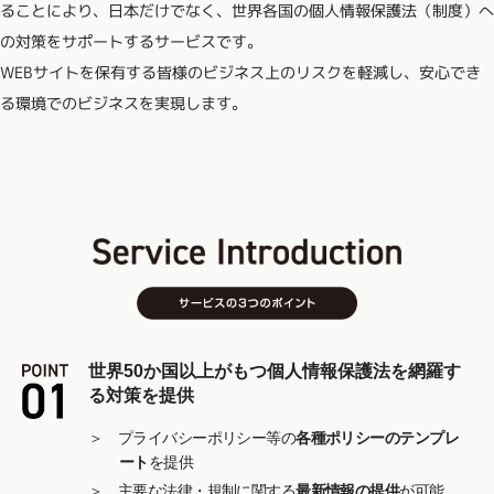
⽇本だけでなく、世界各国の個⼈情報保護法（制度）へ
ることにより、
の対策をサポートするサービスです。
安⼼でき
WEBサイトを保有する皆様のビジネス上のリスクを軽減し、
る環境でのビジネスを実現します。
世界50か国以上がもつ個⼈情報保護法を網羅す
る対策を提供
＞ プライバシーポリシー等の
各種ポリシーのテンプレ
ート
を提供
＞ 主要な法律・規制に関する
最新情報の提供
が可能