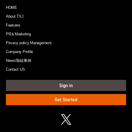
HOME
About TXJ
Features
PR＆Marketing
Privacy policy Management
Company Profile
News/取組事例
Contact US